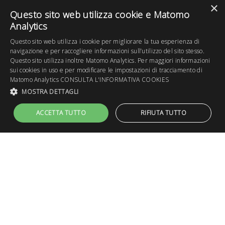
×
Questo sito web utilizza cookie e Matomo
Analytics
Questo sito web utilizza i cookie per migliorare la tua esperienza di
navigazione e per raccogliere informazioni sull’utilizzo del sito stesso.
Questo sito utilizza inoltre Matomo Analytics. Per maggiori informazioni
sui cookies in uso e per modificare le impostazioni di tracciamento di
Matomo Analytics
CONSULTA L'INFORMATIVA COOKIES
MOSTRA DETTAGLI
ACCETTA TUTTO
RIFIUTA TUTTO
Dal 1865, specialità
pesce a Vigodarzere