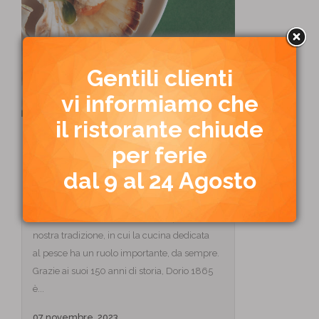
Gentili clienti
vi informiamo che
il ristorante chiude
MENU’ ALLA CARTA
per ferie
Una selezione delle nostre migliori proposte
dal 9 al 24 Agosto
gastronomiche. Scarica il nostro menù
Il menù di pesce alla carta del nostro storico
ristorante a Padova vi delizia con piatti della
nostra tradizione, in cui la cucina dedicata
al pesce ha un ruolo importante, da sempre.
Grazie ai suoi 150 anni di storia, Dorio 1865
è...
07 novembre, 2023