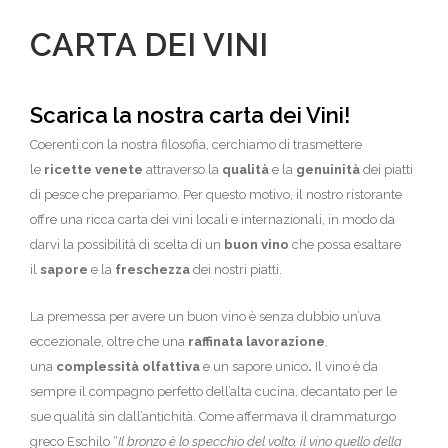
CARTA DEI VINI
Scarica la nostra carta dei Vini!
Coerenti con la nostra filosofia, cerchiamo di trasmettere
le
ricette venete
attraverso la
qualità
e la
genuinità
dei piatti
di pesce che prepariamo. Per questo motivo, il nostro ristorante
offre una ricca carta dei vini locali e internazionali, in modo da
darvi la possibilità di scelta di un
buon vino
che possa esaltare
il
sapore
e la
freschezza
dei nostri piatti.
La premessa per avere un buon vino è senza dubbio un’uva
eccezionale, oltre che una
raffinata lavorazione
,
una
complessità olfattiva
e un sapore unico
.
Il vino è da
sempre il compagno perfetto dell’alta cucina, decantato per le
sue qualità sin dall’antichità. Come affermava il drammaturgo
greco Eschilo “
Il bronzo è lo specchio del volto, il vino quello della